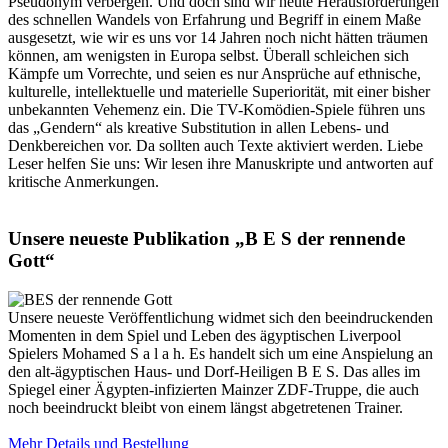
Pseudonym verbergen. Und doch sind wir heute Herausforderungen
des schnellen Wandels von Erfahrung und Begriff in einem Maße
ausgesetzt, wie wir es uns vor 14 Jahren noch nicht hätten träumen
können, am wenigsten in Europa selbst. Überall schleichen sich
Kämpfe um Vorrechte, und seien es nur Ansprüche auf ethnische,
kulturelle, intellektuelle und materielle Superiorität, mit einer bisher
unbekannten Vehemenz ein. Die TV-Komödien-Spiele führen uns
das „Gendern“ als kreative Substitution in allen Lebens- und
Denkbereichen vor. Da sollten auch Texte aktiviert werden. Liebe
Leser helfen Sie uns: Wir lesen ihre Manuskripte und antworten auf
kritische Anmerkungen.
Unsere neueste Publikation „B E S der rennende
Gott“
Unsere neueste Veröffentlichung widmet sich den beeindruckenden
Momenten in dem Spiel und Leben des ägyptischen Liverpool
Spielers Mohamed S a l a h. Es handelt sich um eine Anspielung an
den alt-ägyptischen Haus- und Dorf-Heiligen B E S. Das alles im
Spiegel einer Ägypten-infizierten Mainzer ZDF-Truppe, die auch
noch beeindruckt bleibt von einem längst abgetretenen Trainer.
Mehr Details und Bestellung