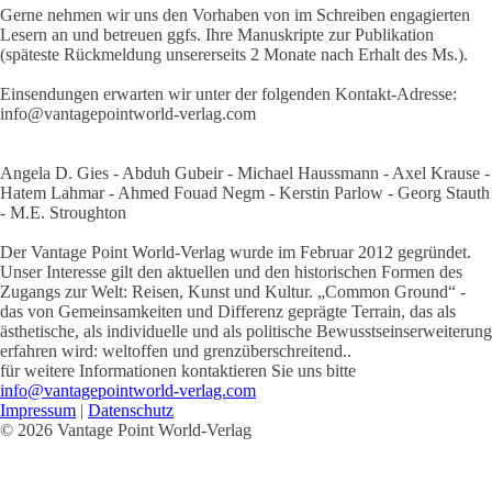
Gerne nehmen wir uns den Vorhaben von im Schreiben engagierten
Lesern an und betreuen ggfs. Ihre Manuskripte zur Publikation
(späteste Rückmeldung unsererseits 2 Monate nach Erhalt des Ms.).
Einsendungen erwarten wir unter der folgenden Kontakt-Adresse:
info@vantagepointworld-verlag.com
Angela D. Gies - Abduh Gubeir - Michael Haussmann - Axel Krause -
Hatem Lahmar - Ahmed Fouad Negm - Kerstin Parlow - Georg Stauth
- M.E. Stroughton
Der Vantage Point World-Verlag wurde im Februar 2012 gegründet.
Unser Interesse gilt den aktuellen und den historischen Formen des
Zugangs zur Welt: Reisen, Kunst und Kultur. „Common Ground“ -
das von Gemeinsamkeiten und Differenz geprägte Terrain, das als
ästhetische, als individuelle und als politische Bewusstseinserweiterung
erfahren wird: weltoffen und grenzüberschreitend..
für weitere Informationen kontaktieren Sie uns bitte
info@vantagepointworld-verlag.com
Impressum
|
Datenschutz
© 2026 Vantage Point World-Verlag