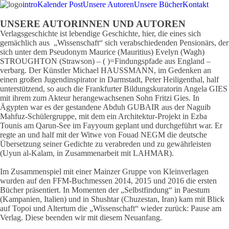
intro
Kalender Post
Unsere Autoren
Unsere Bücher
Kontakt
UNSERE AUTORINNEN UND AUTOREN
Verlagsgeschichte ist lebendige Geschichte, hier, die eines sich
gemächlich aus „Wissenschaft“ sich verabschiedenden Pensionärs, der
sich unter dem Pseudonym Maurice (Mauritius) Evelyn (Wagh)
STROUGHTON (Strawson) – ( )=Findungspfade aus England –
verbarg. Der Künstler Michael HAUSSMANN, im Gedenken an
einen großen Jugendinspirator in Darmstadt, Peter Heiligenthal, half
unterstützend, so auch die Frankfurter Bildungskuratorin Angela GIES
mit ihrem zum Akteur herangewachsenen Sohn Fritzi Gies. In
Ägypten war es der gestandene Abduh GUBAIR aus der Naguib
Mahfuz-Schülergruppe, mit dem ein Architektur-Projekt in Ezba
Tounis am Qarun-See im Fayyoum geplant und durchgeführt war. Er
regte an und half mit der Witwe von Fouad NEGM die deutsche
Übersetzung seiner Gedichte zu verabreden und zu gewährleisten
(Uyun al-Kalam, in Zusammenarbeit mit LAHMAR).
Im Zusammenspiel mit einer Mainzer Gruppe von Kleinverlagen
wurden auf den FFM-Buchmessen 2014, 2015 und 2016 die ersten
Bücher präsentiert. In Momenten der „Selbstfindung“ in Paestum
(Kampanien, Italien) und in Shushtar (Chuzestan, Iran) kam mit Blick
auf Topoi und Altertum die „Wissenschaft“ wieder zurück: Pause am
Verlag. Diese beenden wir mit diesem Neuanfang.