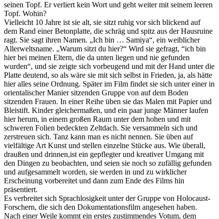
seinen Topf. Er verliert kein Wort und geht weiter mit seinem leeren
Topf. Wohin?
Vielleicht 10 Jahre ist sie alt, sie sitzt ruhig vor sich blickend auf
dem Rand einer Betonplatte, die schräg und spitz aus der Hausruine
ragt. Sie sagt ihren Namen. „Ich bin … Samiya“, ein weiblicher
Allerweltsname. „Warum sitzt du hier?“ Wird sie gefragt, “ich bin
hier bei meinen Eltern, die da unten liegen und nie gefunden
wurden“, und sie zeigte sich vorbeugend und mit der Hand unter die
Platte deutend, so als wäre sie mit sich selbst in Frieden, ja, als hätte
hier alles seine Ordnung. Später im Film findet sie sich unter einer in
orientalischer Manier sitzenden Gruppe von auf dem Boden
sitzenden Frauen. In einer Reihe üben sie das Malen mit Papier und
Bleistift. Kinder gleichermaßen, und ein paar junge Männer laufen
hier herum, in einem großen Raum unter dem hohen und mit
schweren Folien bedeckten Zeltdach. Sie versammeln sich und
zerstreuen sich. Tanz kann man es nicht nennen. Sie üben auf
vielfältige Art Kunst und stellen einzelne Stücke aus. Wie überall,
draußen und drinnen,ist ein gepflegter und kreativer Umgang mit
den Dingen zu beobachten, und seien sie noch so zufällig gefunden
und aufgesammelt worden, sie werden in und zu wirklicher
Erscheinung vorbereitet und dann zum Ende des Films hin
präsentiert.
Es verbreitet sich Sprachlosigkeit unter der Gruppe von Holocaust-
Forschern, die sich den Dokumentationsfilm angesehen haben.
Nach einer Weile kommt ein erstes zustimmendes Votum, dem