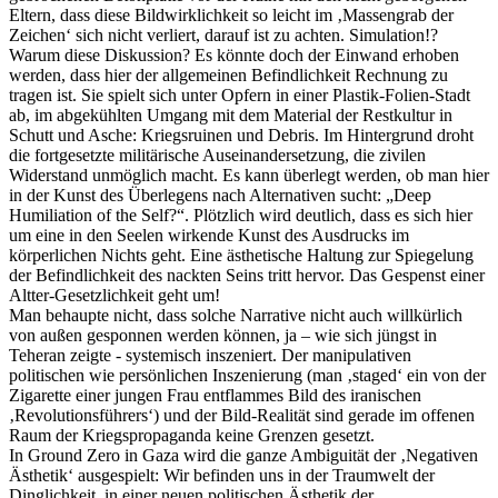
Eltern, dass diese Bildwirklichkeit so leicht im ‚Massengrab der
Zeichen‘ sich nicht verliert, darauf ist zu achten. Simulation!?
Warum diese Diskussion? Es könnte doch der Einwand erhoben
werden, dass hier der allgemeinen Befindlichkeit Rechnung zu
tragen ist. Sie spielt sich unter Opfern in einer Plastik-Folien-Stadt
ab, im abgekühlten Umgang mit dem Material der Restkultur in
Schutt und Asche: Kriegsruinen und Debris. Im Hintergrund droht
die fortgesetzte militärische Auseinandersetzung, die zivilen
Widerstand unmöglich macht. Es kann überlegt werden, ob man hier
in der Kunst des Überlegens nach Alternativen sucht: „Deep
Humiliation of the Self?“. Plötzlich wird deutlich, dass es sich hier
um eine in den Seelen wirkende Kunst des Ausdrucks im
körperlichen Nichts geht. Eine ästhetische Haltung zur Spiegelung
der Befindlichkeit des nackten Seins tritt hervor. Das Gespenst einer
Altter-Gesetzlichkeit geht um!
Man behaupte nicht, dass solche Narrative nicht auch willkürlich
von außen gesponnen werden können, ja – wie sich jüngst in
Teheran zeigte - systemisch inszeniert. Der manipulativen
politischen wie persönlichen Inszenierung (man ‚staged‘ ein von der
Zigarette einer jungen Frau entflammes Bild des iranischen
‚Revolutionsführers‘) und der Bild-Realität sind gerade im offenen
Raum der Kriegspropaganda keine Grenzen gesetzt.
In Ground Zero in Gaza wird die ganze Ambiguität der ‚Negativen
Ästhetik‘ ausgespielt: Wir befinden uns in der Traumwelt der
Dinglichkeit, in einer neuen politischen Ästhetik der