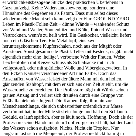
er wirklichkeitsbezogene Stücke des praktischen Überlebens in
Gaza aufzeigt. Keine Widerstandsbewegung, sondern eine
Hinnahme des Gegebenen als Fatum. Dass nun selbst dieses
wiederum eine Macht sein kann, zeigt der Film GROUND ZERO.
Leben im Plastik-Folien-Zelt – dünne Wände – wankender Schutz
vor Wind und Wetter, Sonnenhitze und Kälte, flutend Wasser und
Vertrocknen, wenn’s zu heiß wird. Ein Gaskocher, vielleicht, liefert
noch ein Gläschen Tee. Ein Metalltopf, eins zwei
heruntergekommene Kupferschalen, noch aus der Mitgift oder
Aussteuer. Sonst gesammelte Plastik Teller mit Besteck, es gibt nicht
eigentlich mehr eine ‚heilige‘, verbotene Welt der Frauen. Weise
Leichenfolien mit Reisverschluss als Schlafsäcke mit Tuch
vollgestopft, oder mit spärlicher Wolle und Viberglasgeweben. In
den Ecken Kanister verschiedener Art und Farbe. Doch das
Anschaffen von Wasser leistet der ältere Mann mit dem hohen,
glänzenden Stahltopf, mit dem er sich aus dem Zelt stiehlt, um die
Wasserquelle zu erreichen. Der Professore trägt mit Würde seinen
grauen Anzug und verliert sich draußen durch eine Gruppe von
Fußball-spielender Jugend. Die Kamera folgt ihm hin zur
Menschenschlange, die sich unbestreitbar ordentlich zur Masse
verkrümmt hat, in der Mitte sitzt ein Junge und hält den Schlauch.
Geduld, es läuft spärlich, aber es läuft noch. Hoffnung. Doch als der
Professore seine Hände mit dem Topf vorgestreckt hält, hat der Lauf
des Wassers schon aufgehört. Nichts. Nicht ein Tropfen. Nur
langsam löst sich die Menge auf, der Professore blickt traurig in