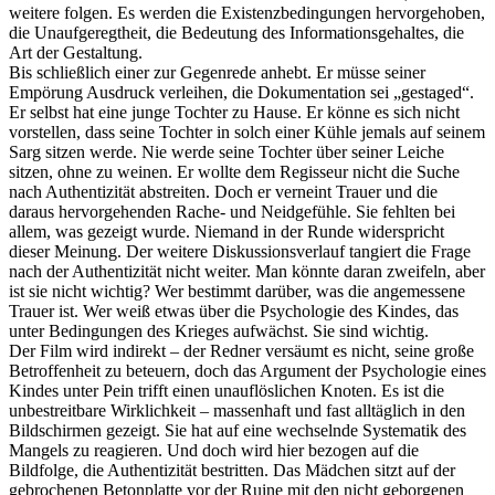
weitere folgen. Es werden die Existenzbedingungen hervorgehoben,
die Unaufgeregtheit, die Bedeutung des Informationsgehaltes, die
Art der Gestaltung.
Bis schließlich einer zur Gegenrede anhebt. Er müsse seiner
Empörung Ausdruck verleihen, die Dokumentation sei „gestaged“.
Er selbst hat eine junge Tochter zu Hause. Er könne es sich nicht
vorstellen, dass seine Tochter in solch einer Kühle jemals auf seinem
Sarg sitzen werde. Nie werde seine Tochter über seiner Leiche
sitzen, ohne zu weinen. Er wollte dem Regisseur nicht die Suche
nach Authentizität abstreiten. Doch er verneint Trauer und die
daraus hervorgehenden Rache- und Neidgefühle. Sie fehlten bei
allem, was gezeigt wurde. Niemand in der Runde widerspricht
dieser Meinung. Der weitere Diskussionsverlauf tangiert die Frage
nach der Authentizität nicht weiter. Man könnte daran zweifeln, aber
ist sie nicht wichtig? Wer bestimmt darüber, was die angemessene
Trauer ist. Wer weiß etwas über die Psychologie des Kindes, das
unter Bedingungen des Krieges aufwächst. Sie sind wichtig.
Der Film wird indirekt – der Redner versäumt es nicht, seine große
Betroffenheit zu beteuern, doch das Argument der Psychologie eines
Kindes unter Pein trifft einen unauflöslichen Knoten. Es ist die
unbestreitbare Wirklichkeit – massenhaft und fast alltäglich in den
Bildschirmen gezeigt. Sie hat auf eine wechselnde Systematik des
Mangels zu reagieren. Und doch wird hier bezogen auf die
Bildfolge, die Authentizität bestritten. Das Mädchen sitzt auf der
gebrochenen Betonplatte vor der Ruine mit den nicht geborgenen