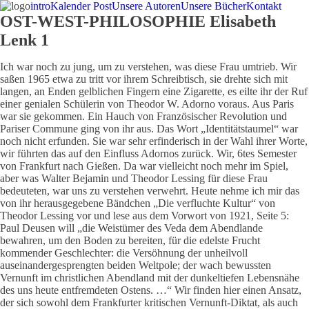
intro
Kalender Post
Unsere Autoren
Unsere Bücher
Kontakt
OST-WEST-PHILOSOPHIE Elisabeth
Lenk 1
Ich war noch zu jung, um zu verstehen, was diese Frau umtrieb. Wir
saßen 1965 etwa zu tritt vor ihrem Schreibtisch, sie drehte sich mit
langen, an Enden gelblichen Fingern eine Zigarette, es eilte ihr der Ruf
einer genialen Schülerin von Theodor W. Adorno voraus. Aus Paris
war sie gekommen. Ein Hauch von Französischer Revolution und
Pariser Commune ging von ihr aus. Das Wort „Identitätstaumel“ war
noch nicht erfunden. Sie war sehr erfinderisch in der Wahl ihrer Worte,
wir führten das auf den Einfluss Adornos zurück. Wir, 6tes Semester
von Frankfurt nach Gießen. Da war vielleicht noch mehr im Spiel,
aber was Walter Bejamin und Theodor Lessing für diese Frau
bedeuteten, war uns zu verstehen verwehrt. Heute nehme ich mir das
von ihr herausgegebene Bändchen „Die verfluchte Kultur“ von
Theodor Lessing vor und lese aus dem Vorwort von 1921, Seite 5:
Paul Deusen will „die Weistümer des Veda dem Abendlande
bewahren, um den Boden zu bereiten, für die edelste Frucht
kommender Geschlechter: die Versöhnung der unheilvoll
auseinandergesprengten beiden Weltpole; der wach bewussten
Vernunft im christlichen Abendland mit der dunkeltiefen Lebensnähe
des uns heute entfremdeten Ostens. …“ Wir finden hier einen Ansatz,
der sich sowohl dem Frankfurter kritischen Vernunft-Diktat, als auch