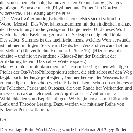
der von seinem ehemalig hannoverischen Freund Ludwig Klages
gepflegten Sehnsucht nach ‚Rhythmen und Runen‘ im Norden
widersetzte. Bei Lessing aber heißt es:
„Das Verschwörertum logisch-ethischen Geistes steckt schon im
Worte: Mensch. Das Wort hängt zusammen mit dem indischen mânas,
der Bezeichnung für die geistige und tätige Seele. Und dieses Wort
wieder hat eine Beziehung zu mâna = Selbstgerechtigkeit, Dünkel.
Des selben Stammes ist das lateinische mens, welches Wort verwandt
ist mit mentiri, lügen. So wie im Deutschen Verstand verwandt ist mit:
verstellen“ (Die verfluchte Kultur, o.J., Seite 56). (Hier schwebt das
einzige – und nie verwundene - Klages-Zitat der Dialektik der
Aufklärung herein. Dazu alles Weitere später.)
Man wird nicht umhinkommen, in Theodor Lessing einen wichtigen
Pfeiler der Ost-West-Philosophie zu sehen, die sich selbst auf den Weg
begibt, sich der lange gepflegten ‚Kammerdienerei der Wissenschaft‘
zu entledigen. Hier schon weckte Elisabeth Lenk schon unser Interesse
für Fellachen, Parias und Outcasts, die vom Rande her Wirkenden und
im wesensmäßigen elementalen Angriff auf das Zentrum neue
Wirklichkeiten zum Begriff bringen. Wir beginnen also mit Elisabeth
Lenk und Theodor Lessing. Dazu werden wir mit einer Reihe von
Kalender Posts fortfahren.
GS
Der Vantage Point World-Verlag wurde im Februar 2012 gegründet.